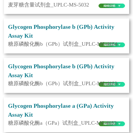
麦芽糖含量试剂盒_UPLC-MS-5032
Glycogen Phosphorylase b (GPb) Activity
Assay Kit
糖原磷酸化酶b（GPb）试剂盒_UPLC-MS-4184
Glycogen Phosphorylase b (GPb) Activity
Assay Kit
糖原磷酸化酶b（GPb）试剂盒_UPLC-MS-4183
Glycogen Phosphorylase a (GPa) Activity
Assay Kit
糖原磷酸化酶a（GPa）试剂盒_UPLC-MS-4182