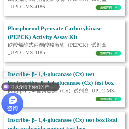
_UPLC-MS-4186
Phosphoenol Pyruvate Carboxykinase
(PEPCK) Activity Assay Kit
磷酸烯醇式丙酮酸羧激酶（PEPCK）试剂盒
_UPLC-MS-4185
Inscribe- β- 1,4-glucanase (Cx) test
现在有优惠活动吗
boxInscribe- β- 1,4-glucanase (Cx) test box
可以介绍下你们的产品么
内切-β-1，4-葡聚糖酶（Cx）试剂盒_UPLC-MS-
5037
Inscribe- β- 1,4-glucanase (Cx) test boxTotal
polysaccharide content test box