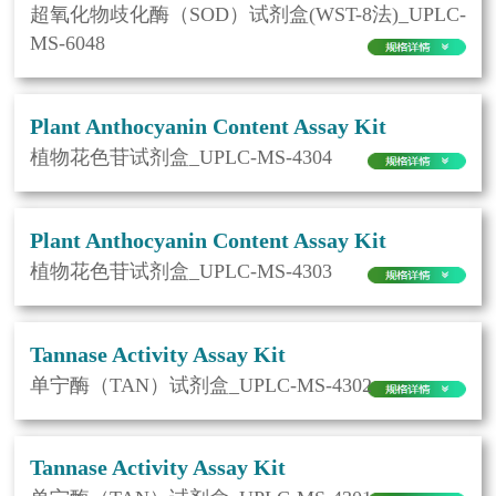
超氧化物歧化酶（SOD）试剂盒(WST-8法)_UPLC-
MS-6048
Plant Anthocyanin Content Assay Kit
植物花色苷试剂盒_UPLC-MS-4304
Plant Anthocyanin Content Assay Kit
植物花色苷试剂盒_UPLC-MS-4303
Tannase Activity Assay Kit
单宁酶（TAN）试剂盒_UPLC-MS-4302
Tannase Activity Assay Kit